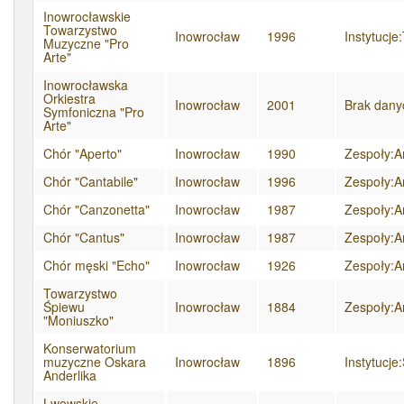
Inowrocławskie
Towarzystwo
Inowrocław
1996
Instytucj
Muzyczne "Pro
Arte"
Inowrocławska
Orkiestra
Inowrocław
2001
Brak dany
Symfoniczna "Pro
Arte"
Chór "Aperto"
Inowrocław
1990
Zespoły:A
Chór "Cantabile"
Inowrocław
1996
Zespoły:A
Chór "Canzonetta"
Inowrocław
1987
Zespoły:A
Chór "Cantus"
Inowrocław
1987
Zespoły:A
Chór męski "Echo"
Inowrocław
1926
Zespoły:A
Towarzystwo
Śpiewu
Inowrocław
1884
Zespoły:A
"Moniuszko"
Konserwatorium
muzyczne Oskara
Inowrocław
1896
Instytucje
Anderlika
Lwowskie