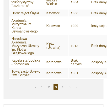
Jeziora
folklorystyczny
1984
Brak dany
Wielkie
"Jezioranie"
Uniwersytet Śląski
Katowice
1968
Brak dany
Akademia
Muzyczna im.
Katowice
1929
Instytucje
Karola
Szymanowskiego
Narodowa
Akademia
Kijów
Muzyczna Ukrainy
1913
Brak dany
(Ukraina)
im. Piotra
Czajkowskiego
Kapela staropolska
Brak
Koronowo
Zespoły:K
- Koronowo
danych
Towarzysto Śpiewu
Koronowo
1901
Zespoły:A
"św. Cecylia"
«
1
2
3
4
5
»