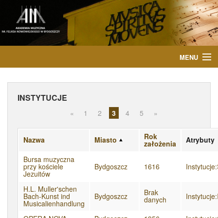
MENU
START
INSTYTUCJE
AKTUALNOŚCI
«
1
2
3
4
5
»
OSOBY
Rok
Nazwa
Miasto
Atrybuty
założenia
INSTYTUCJE
Bursa muzyczna
przy kościele
Bydgoszcz
1616
Instytucje
WYDARZENIA
Jezuitów
H.L. Muller'schen
PUBLIKACJE
Brak
Bach-Kunst ind
Bydgoszcz
Instytucje
danych
Musicalienhandlung
MEDIA