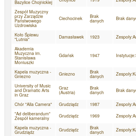
Bazylice Chojnickiej
Zespół Muzyczny
przy Zarządzie
Brak
Ciechocinek
Brak dany
Państwowego
danych
Uzdrowiska
Koło Śpiewu
Damasławek
1923
Zespoły:A
"Lutnia"
Akademia
Muzyczna im.
Gdańsk
1947
Instytucje
Stanisława
Moniuszki
Kapela muzyczna -
Brak
Gniezno
Zespoły:K
Gniezno
danych
University of Music
Graz
Brak
and Dramatic Arts
Brak dany
(Austria)
danych
in Graz
Chór "Alla Camera"
Grudziądz
1987
Zespoły:A
"Ad deliberandum"
Grudziądz
1969
Zespoły:A
Zespół kameralny
Kapela muzyczna -
Brak
Grudziądz
Zespoły:K
Grudziądz
danych