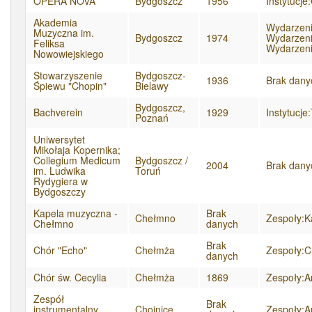
OPERA NOVA
Bydgoszcz
1956
Instytucje
Akademia
ATRYBUTY
Wydarzeni
Muzyczna im.
Bydgoszcz
1974
Wydarzeni
Feliksa
Wydarzen
Nowowiejskiego
Stowarzyszenie
Bydgoszcz-
1936
Brak dany
Śpiewu "Chopin"
Bielawy
Bydgoszcz,
Bachverein
1929
Instytucj
Poznań
Uniwersytet
Mikołaja Kopernika;
Collegium Medicum
Bydgoszcz /
2004
Brak dany
im. Ludwika
Toruń
Rydygiera w
Bydgoszczy
Kapela muzyczna -
Brak
Chełmno
Zespoły:K
Chełmno
danych
Brak
Chór "Echo"
Chełmża
Zespoły:C
danych
Chór św. Cecylia
Chełmża
1869
Zespoły:A
Zespół
Brak
instrumentalny
Chojnice
Zespoły:A