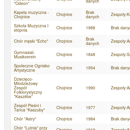
danych
"Odeon"
Kapela muzyczna -
Brak
Chojnice
Zespoły:K
Chojnice
danych
Szkoła Muzyczna I
Chojnice
1988
Brak dany
stopnia
Brak
Chór męski "Echo"
Chojnice
Zespoły:A
danych
Gymnasial-
Chojnice
1848
Zespoły:S
Musikverein
Społeczne Ognisko
Chojnice
1954
Brak dany
Artystyczne
Dziecięco-
Młodzieżowy
Zespół
Chojnice
1990
Zespoły:A
Folklorystyczny
"Kaszëbe"
Zespół Pieśni i
Chojnice
1977
Zespoły:A
Tańca "Kaszuby"
Chór "Astry"
Chojnice
1984
Brak dany
Chór "Lutnia" przy
Chojnice
1919
Zespoły:A