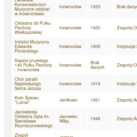
Konserwatorium
Inowrocław
1933
Brak dany
Muzyczne oddział
w Inowrocławiu
Orkiestra 59 Pułku
Piechoty
Inowrocław
1920
Zespoły:O
Wielkopolskiej
Instytut Muzyczny
Edwarda
Inowrocław
1909
Instytucje
Ponieckiego
Kapela pruskiego
Brak
140 Pułku Piechoty
Inowrocław
Zespoły:O
danych
- Inowrocław
Chór parafii
Najsłodszego
Inowrocław
1919
Instytucj
Serca Jezusa
Koło Śpiewu
Janikowo
1921
Zespoły:A
"Lutnia"
Janowiecka
Orkiestra Dęta im.
Janowiec
1948
Zespoły:A
Stanisława
Wlkp.
Rozmarynowskiego
Zespół