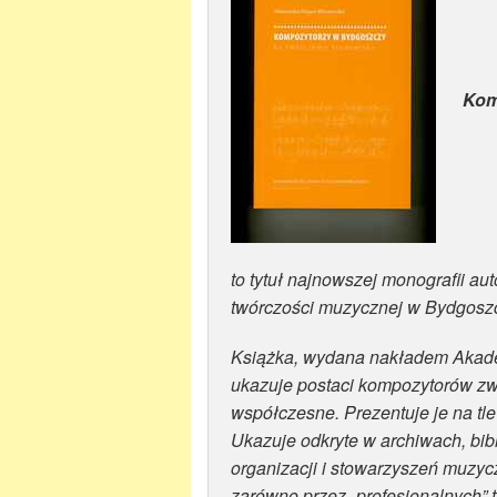
Kom
to tytuł najnowszej monografii a
twórczości muzycznej w Bydgosz
Książka, wydana nakładem Akade
ukazuje postaci kompozytorów z
współczesne. Prezentuje je na tl
Ukazuje odkryte w archiwach, bi
organizacji i stowarzyszeń muzy
zarówno przez „profesjonalnych” t