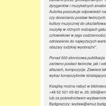
dyrygentów i muzykalnych amato
Autorka poszukuje odpowiedzi na p
czy docenianiu postaw twórczych
kultury muzycznej do ukształtow
muzykę w różnych rodzajach gatun
człowiekowi w jego codzienności, 
odniesienie do najwyższych wartoś
obszary ludzkiej wyobraźni”.
Ponad 500 stronicowa publikacja 
zarówno postaci twórców, jak i od
afiszach, kompozycje. Zawiera tak
wykaz kompozytorów działających
Książkę można nabyć w bibliotec
+48 52 321-05-82 w. 29, bibl@am
lub za pośrednictwem wydawnict
Bydgoszczy: wydaw@amuz.bydgo