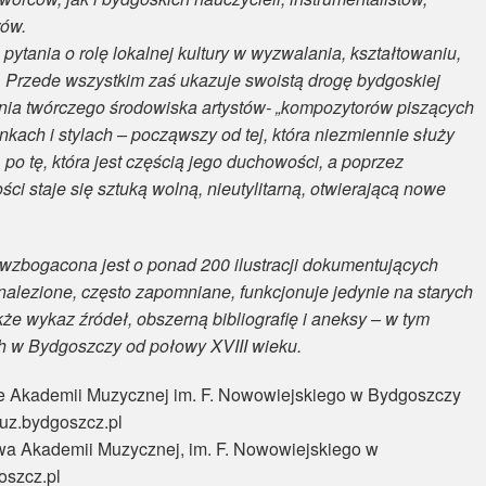
rów.
ytania o rolę lokalnej kultury w wyzwalania, kształtowaniu,
. Przede wszystkim zaś ukazuje swoistą drogę bydgoskiej
ania twórczego środowiska artystów- „kompozytorów piszących
kach i stylach – począwszy od tej, która niezmiennie służy
po tę, która jest częścią jego duchowości, a poprzez
ci staje się sztuką wolną, nieutylitarną, otwierającą nowe
wzbogacona jest o ponad 200 ilustracji dokumentujących
nalezione, często zapomniane, funkcjonuje jedynie na starych
że wykaz źródeł, obszerną bibliografię i aneksy – w tym
 w Bydgoszczy od połowy XVIII wieku.
e Akademii Muzycznej im. F. Nowowiejskiego w Bydgoszczy
uz.bydgoszcz.pl
wa Akademii Muzycznej, im. F. Nowowiejskiego w
szcz.pl