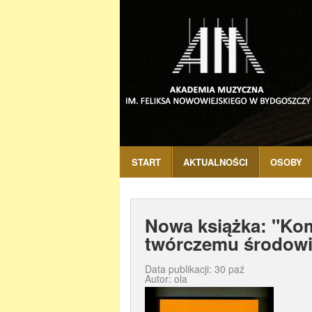
START
AKTUALNOŚCI
OSOBY
Nowa książka: "Ko
twórczemu środow
Data publikacji: 30 paź
Autor: ola