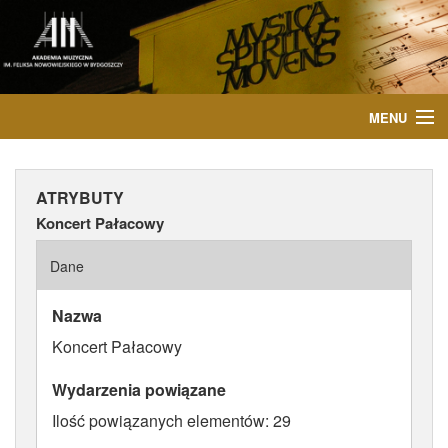
MENU
START
ATRYBUTY
AKTUALNOŚCI
Koncert Pałacowy
OSOBY
Dane
INSTYTUCJE
Nazwa
Koncert Pałacowy
WYDARZENIA
Wydarzenia powiązane
PUBLIKACJE
Ilość powiązanych elementów: 29
MEDIA