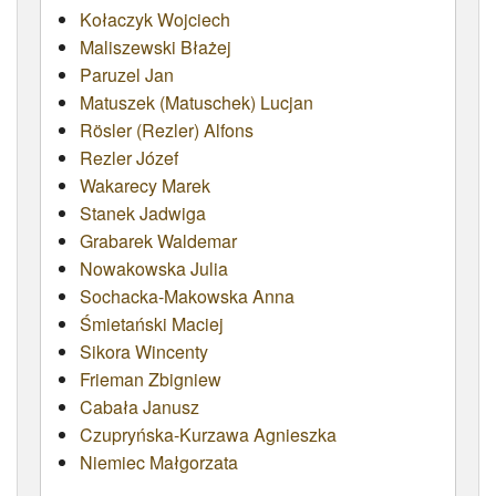
Kołaczyk Wojciech
ATRYBUTY
Maliszewski Błażej
Paruzel Jan
Matuszek (Matuschek) Lucjan
Rösler (Rezler) Alfons
Rezler Józef
Wakarecy Marek
Stanek Jadwiga
Grabarek Waldemar
Nowakowska Julia
Sochacka-Makowska Anna
Śmietański Maciej
Sikora Wincenty
Frieman Zbigniew
Cabała Janusz
Czupryńska-Kurzawa Agnieszka
Niemiec Małgorzata