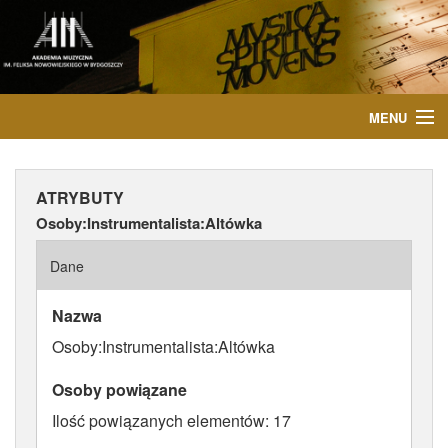
MENU
START
ATRYBUTY
AKTUALNOŚCI
Osoby:Instrumentalista:Altówka
OSOBY
Dane
INSTYTUCJE
Nazwa
Osoby:Instrumentalista:Altówka
WYDARZENIA
Osoby powiązane
PUBLIKACJE
Ilość powiązanych elementów: 17
MEDIA