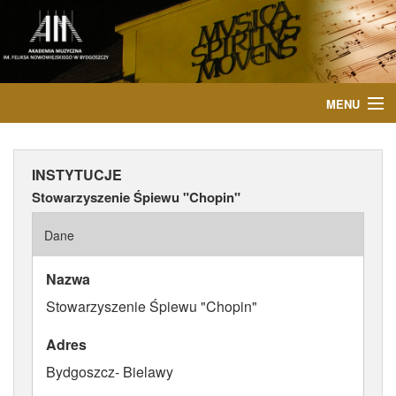
MENU
START
INSTYTUCJE
AKTUALNOŚCI
Stowarzyszenie Śpiewu "Chopin"
OSOBY
Dane
INSTYTUCJE
Nazwa
Stowarzyszenie Śpiewu "Chopin"
WYDARZENIA
Adres
PUBLIKACJE
Bydgoszcz- Bielawy
MEDIA