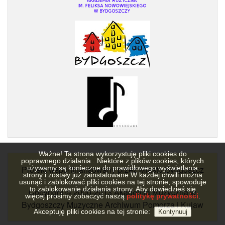
Ważne! Ta strona wykorzystuję pliki cookies do
poprawnego działania . Niektóre z plików cookies, których
Projekt współfinansowany przez Miasto Bydgoszcz
używamy są konieczne do prawidłowego wyświetlania
strony i zostały już zainstalowane W każdej chwili można
usunąć i zablokować pliki cookies na tej stronie, spowoduje
to zablokowanie działania strony. Aby dowiedzieś się
Copyright © 2000-2013 Akademia Muzyczna w
więcej prosimy zobaczyć naszą
politykę prywatności
.
Bydgoszczy Muzyczne Archiwum Pomorza i Kujaw
Akceptuję pliki cookies na tej stronie: