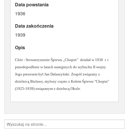
Data powstania
ATRYBUTY
1936
Data zakończenia
1939
Opis
Chór - Stowarzyszenie Śpiewu „Chopin” działał w 1936 r. i
prawdopodbnie w latach następnych do wybuchu II wojny.
Jego prezesem był Jan Dalaszyński. Zespół związany z
dzielnicą Bielawy, mylony często z Kołem Śpiewu "Chopin"
(1925-1939) związanym z dzielncą Okole.