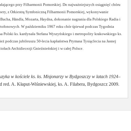
łającego przy Filharmonii Pomorskiej. Do najważniejszych osiągnięć chóru
opery, z Orkiestrą Symfoniczną Filharmonii Pomorskiej, wykonywanie
ł Bacha, Händla, Mozarta, Haydna, dokonanie nagrania dla Polskiego Radia i
netofonowych. W październiku 1967 roku chór śpiewał podczas Tygodnia
 Polski ks. kardynała Stefana Wyszyńskiego i metropolity krakowskiego ks.
eż podczas jubileuszu 50-lecia kapłaństwa Prymasa Tysiąclecia na Jasnej
ołach Archidiecezji Gnieźnieńskiej i w całej Polsce.
zyka w kościele ks. ks. Misjonarzy w Bydgoszczy
w latach 1924–
d red. A. Kłaput-Wiśniewskiej, ks. A. Filabera, Bydgoszcz 2009.