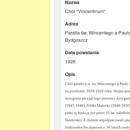
Nazwa
Chór "Vincentinum"
Adres
Parafia św. Wincentego a Paulo
Bydgoszcz
Data powstania
1928
Opis
Chór parafii p.w. św. Wincentego á Paul
na przełomie 1928/1929 roku. Wojna prz
dyrygenta przyjął jego pierwszy dyrygen
(1945-1948), Feliks Małecki (1948-1950
pełni tę funkcję już przez 35 lat, zaledw
Świderski). Z chórem współpracowali jak
Jankowska-Szczęsnowicz. W latach siedem