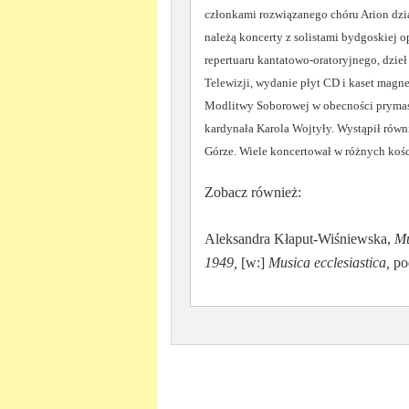
członkami rozwiązanego chóru Arion dzia
należą koncerty z solistami bydgoskiej 
repertuaru kantatowo-oratoryjnego, dzie
Telewizji, wydanie płyt CD i kaset mag
Modlitwy Soborowej w obecności prymasa
kardynała Karola Wojtyły. Wystąpił równi
Górze. Wiele koncertował w różnych kości
Zobacz również:
Aleksandra Kłaput-Wiśniewska,
Mu
1949,
[w:]
Musica ecclesiastica,
po