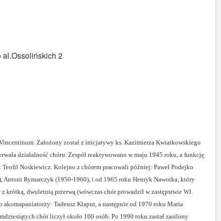
 al.Ossolińskich 2
o Vincentinum. Założony został z inicjatywy ks. Kazimierza Kwiatkowskiego
erwała działalność chóru. Zespół reaktywowano w maju 1945 roku, a funkcję
t Teofil Noskiewicz. Kolejno z chórem pracowali później: Paweł Podejko
), Antoni Rymarczyk (1950-1960), i od 1965 roku Henryk Nawotka, który
ie z krótką, dwuletnią przerwą (wówczas chór prowadził w zastępstwie Wł.
o akomapaniatorzy: Tadeusz Kłaput, a następnie od 1970 roku Maria
dziesiątych chór liczył około 100 osób. Po 1990 roku zastał zasilony