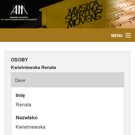
MENU
START
OSOBY
AKTUALNOŚCI
Kwietniewska Renata
OSOBY
Dane
INSTYTUCJE
Imię
Renata
WYDARZENIA
Nazwisko
PUBLIKACJE
Kwietniewska
MEDIA