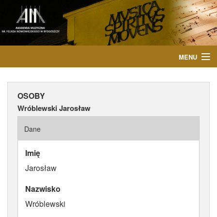
MENU
START
OSOBY
AKTUALNOŚCI
Wróblewski Jarosław
OSOBY
Dane
INSTYTUCJE
Imię
Jarosław
WYDARZENIA
Nazwisko
PUBLIKACJE
Wróblewski
MEDIA