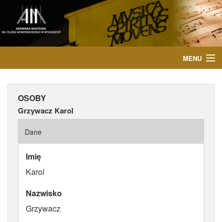
MENU
START
OSOBY
AKTUALNOŚCI
Grzywacz Karol
OSOBY
Dane
INSTYTUCJE
Imię
Karol
WYDARZENIA
Nazwisko
PUBLIKACJE
Grzywacz
MEDIA