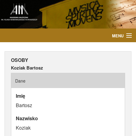
MENU
START
OSOBY
AKTUALNOŚCI
Koziak Bartosz
OSOBY
Dane
INSTYTUCJE
Imię
Bartosz
WYDARZENIA
Nazwisko
PUBLIKACJE
Koziak
MEDIA