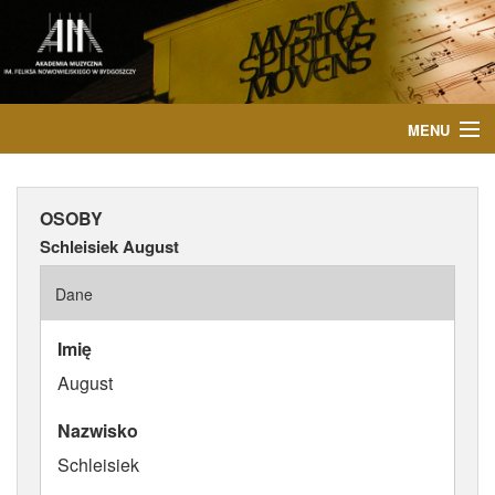
MENU
START
OSOBY
AKTUALNOŚCI
Schleisiek August
OSOBY
Dane
INSTYTUCJE
Imię
August
WYDARZENIA
Nazwisko
PUBLIKACJE
Schleisiek
MEDIA