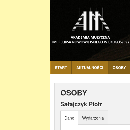
START
AKTUALNOŚCI
OSOBY
OSOBY
Sałajczyk Piotr
Dane
Wydarzenia