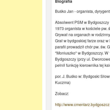
Biografia
Buśko Jan - organista, dyrygent
Absolwent PSM w Bydgoszczy w
1973 organista w kościele pw. 
Grywał na organach w rodzinny
Grał w bydgoskiej farze oraz w
parafii prowadził chór pw. św.
"Moniuszko" w Bydgoszczy. W 1
Bydgoszczy (przy ul. Dworcowe
pełnił funkcję kierownika tej k
por. J. Buśko w: Bydgoski Słow
Kuczma)
Zobacz:
http://www.cmentarz.bydgoszcz