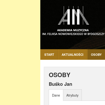
START
AKTUALNOŚCI
OSOBY
OSOBY
Buśko Jan
Dane
Atrybuty