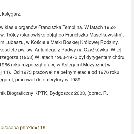
, księgarz.
 klasie organów Franciszka Templina. W latach 1953-
św. Trójcy (stanowisko objął po Franciszku Masełkowskim).
m Lubaszu, w Kościele Matki Boskiej Królowej Rodziny.
 kościele pw. św. Antoniego z Padwy na Czyżkówku. W tej
 Grzegorza (1953).W latach 1963-1973 był dyrygentem chóru
966 roku rozpoczął pracę w Księgarni Muzycznej w
j 14). Od 1973 pracował na pełnym etacie od 1976 roku
sięgarni, pracował do emerytury w 1989.
nik Biograficzny KPTK, Bydgoszcz 2003, (oprac. R.
.pl/osoba.php?id=119