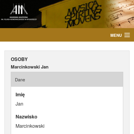
MENU
START
OSOBY
AKTUALNOŚCI
Marcinkowski Jan
OSOBY
Dane
INSTYTUCJE
Imię
Jan
WYDARZENIA
Nazwisko
PUBLIKACJE
Marcinkowski
MEDIA