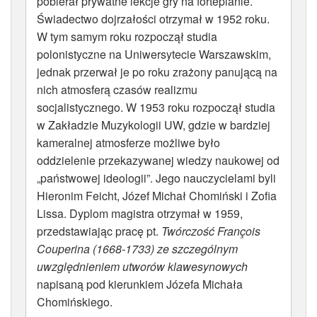
pobierał prywatne lekcje gry na fortepianie.
Świadectwo dojrzałości otrzymał w 1952 roku.
W tym samym roku rozpoczął studia
polonistyczne na Uniwersytecie Warszawskim,
jednak przerwał je po roku zrażony panującą na
nich atmosferą czasów realizmu
socjalistycznego. W 1953 roku rozpoczął studia
w Zakładzie Muzykologii UW, gdzie w bardziej
kameralnej atmosferze możliwe było
oddzielenie przekazywanej wiedzy naukowej od
„państwowej ideologii”. Jego nauczycielami byli
Hieronim Feicht, Józef Michał Chomiński i Zofia
Lissa. Dyplom magistra otrzymał w 1959,
przedstawiając pracę pt.
Twórczość François
Couperina (1668-1733) ze szczególnym
uwzględnieniem utworów klawesynowych
napisaną pod kierunkiem Józefa Michała
Chomińskiego.