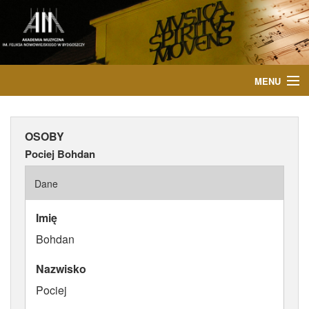
MENU
START
OSOBY
AKTUALNOŚCI
Pociej Bohdan
OSOBY
Dane
INSTYTUCJE
Imię
Bohdan
WYDARZENIA
Nazwisko
PUBLIKACJE
Pociej
MEDIA