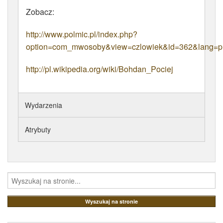
Zobacz:
http://www.polmic.pl/index.php?
option=com_mwosoby&view=czlowiek&id=362&lang=p
http://pl.wikipedia.org/wiki/Bohdan_Pociej
Wydarzenia
Atrybuty