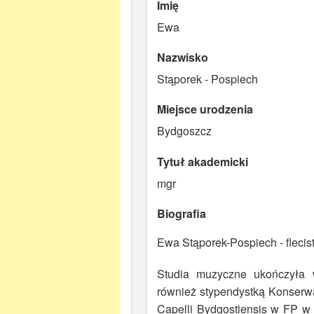
Imię
Ewa
Nazwisko
Stąporek - Pospiech
Miejsce urodzenia
Bydgoszcz
Tytuł akademicki
mgr
Biografia
Ewa Stąporek-Pospiech - fleci
Studia muzyczne ukończyła
również stypendystką Konserwa
Capelli Bydgostiensis w FP w