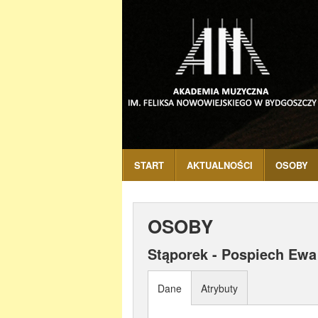
START
AKTUALNOŚCI
OSOBY
OSOBY
Stąporek - Pospiech Ewa
Dane
Atrybuty