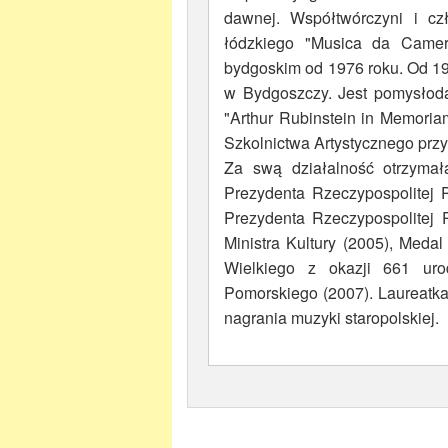
dawnej. Współtwórczyni i cz
łódzkiego "Musica da Camera
bydgoskim od 1976 roku. Od 19
w Bydgoszczy. Jest pomysłoda
"Arthur Rubinstein in Memori
Szkolnictwa Artystycznego przy
Za swą działalność otrzymał
Prezydenta Rzeczypospolitej P
Prezydenta Rzeczypospolitej P
Ministra Kultury (2005), Meda
Wielkiego z okazji 661 ur
Pomorskiego (2007). Laureatka
nagrania muzyki staropolskiej.