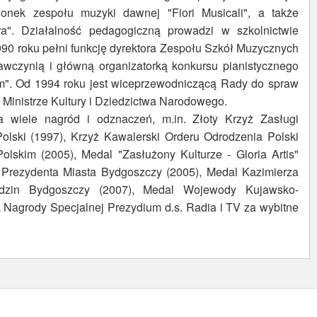
łonek zespołu muzyki dawnej "Fiori Musicali", a także
". Działalność pedagogiczną prowadzi w szkolnictwie
90 roku pełni funkcję dyrektora Zespołu Szkół Muzycznych
wczynią i główną organizatorką konkursu pianistycznego
am". Od 1994 roku jest wiceprzewodniczącą Rady do spraw
 Ministrze Kultury i Dziedzictwa Narodowego.
a wiele nagród i odznaczeń, m.in. Złoty Krzyż Zasługi
olski (1997), Krzyż Kawalerski Orderu Odrodzenia Polski
olskim (2005), Medal "Zasłużony Kulturze - Gloria Artis"
l Prezydenta Miasta Bydgoszczy (2005), Medal Kazimierza
odzin Bydgoszczy (2007), Medal Wojewody Kujawsko-
 Nagrody Specjalnej Prezydium d.s. Radia i TV za wybitne