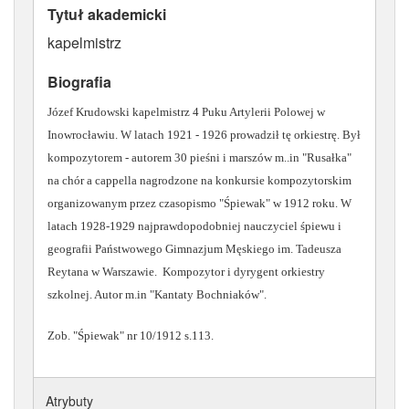
Tytuł akademicki
ATRYBUTY
kapelmistrz
Biografia
Józef Krudowski kapelmistrz 4 Puku Artylerii Polowej w
Inowrocławiu. W latach 1921 - 1926 prowadził tę orkiestrę. Był
kompozytorem - autorem 30 pieśni i marszów m..in "Rusałka"
na chór a cappella nagrodzone na konkursie kompozytorskim
organizowanym przez czasopismo "Śpiewak" w 1912 roku. W
latach 1928-1929 najprawdopodobniej nauczyciel śpiewu i
geografii Państwowego Gimnazjum Męskiego im. Tadeusza
Reytana w Warszawie. Kompozytor i dyrygent orkiestry
szkolnej. Autor m.in "Kantaty Bochniaków".
Zob. "Śpiewak" nr 10/1912 s.113.
Atrybuty