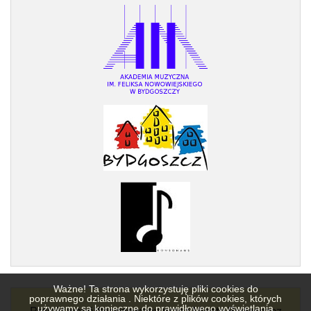
Ważne! Ta strona wykorzystuję pliki cookies do
poprawnego działania . Niektóre z plików cookies, których
Projekt współfinansowany przez Miasto Bydgoszcz
używamy są konieczne do prawidłowego wyświetlania