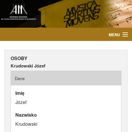
MENU
START
OSOBY
AKTUALNOŚCI
Krudowski Józef
OSOBY
Dane
INSTYTUCJE
Imię
Józef
WYDARZENIA
Nazwisko
PUBLIKACJE
Krudowski
MEDIA