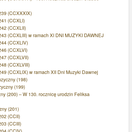
 239 (CCXXXIX)
241 (CCXLI)
242 (CCXLII)
 243 (CCXLIII) w ramach XI DNI MUZYKI DAWNEJ
244 (CCXLIV)
246 (CCXLVI)
247 (CCXLVII)
48 (CCXLVIII)
249 (CCXLIX) w ramach XII Dni Muzyki Dawnej
zyczny (198)
yczny (199)
y (200) – W 130. rocznicę urodzin Feliksa
zny (201)
02 (CCII)
03 (CCIII)
204 (CCIV)