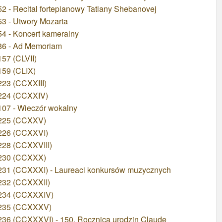
 - Recital fortepianowy Tatiany Shebanovej
3 - Utwory Mozarta
4 - Koncert kameralny
86 - Ad Memoriam
57 (CLVII)
159 (CLIX)
23 (CCXXIII)
224 (CCXXIV)
07 - Wieczór wokalny
 225 (CCXXV)
226 (CCXXVI)
228 (CCXXVIII)
 230 (CCXXX)
231 (CCXXXI) - Laureaci konkursów muzycznych
232 (CCXXXII)
 234 (CCXXXIV)
 235 (CCXXXV)
36 (CCXXXVI) - 150. Rocznica urodzin Claude