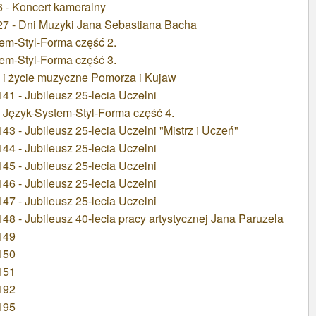
 - Koncert kameralny
7 - Dni Muzyki Jana Sebastiana Bacha
em-Styl-Forma część 2.
em-Styl-Forma część 3.
 i życie muzyczne Pomorza i Kujaw
1 - Jubileusz 25-lecia Uczelni
 Język-System-Styl-Forma część 4.
3 - Jubileusz 25-lecia Uczelni "Mistrz i Uczeń"
4 - Jubileusz 25-lecia Uczelni
5 - Jubileusz 25-lecia Uczelni
6 - Jubileusz 25-lecia Uczelni
7 - Jubileusz 25-lecia Uczelni
8 - Jubileusz 40-lecia pracy artystycznej Jana Paruzela
149
150
151
192
195