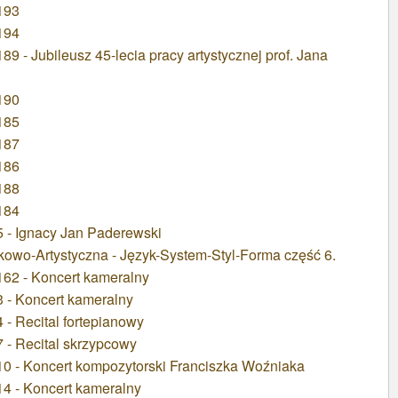
193
194
 - Jubileusz 45-lecia pracy artystycznej prof. Jana
190
185
187
186
188
184
 - Ignacy Jan Paderewski
wo-Artystyczna - Język-System-Styl-Forma część 6.
62 - Koncert kameralny
 - Koncert kameralny
- Recital fortepianowy
 - Recital skrzypcowy
0 - Koncert kompozytorski Franciszka Woźniaka
4 - Koncert kameralny