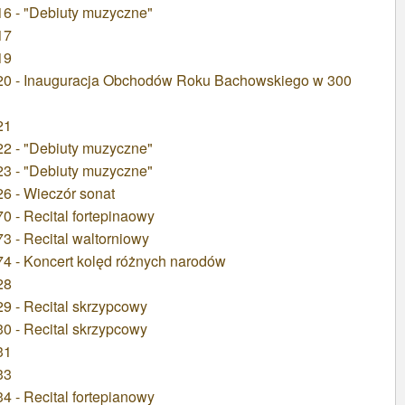
6 - "Debiuty muzyczne"
17
19
20 - Inauguracja Obchodów Roku Bachowskiego w 300
21
2 - "Debiuty muzyczne"
3 - "Debiuty muzyczne"
6 - Wieczór sonat
 - Recital fortepinaowy
 - Recital waltorniowy
4 - Koncert kolęd różnych narodów
28
9 - Recital skrzypcowy
0 - Recital skrzypcowy
31
33
 - Recital fortepianowy