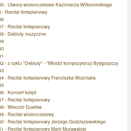
5 - Utwory wiolonczelowe Kazimierza Wiłkomirskiego
- Recital fortepianowy
36
 - Recital fortepianowy
38 - Debiuty muzyczne
39
40
41
 - z cyklu "Debiuty" - "Młodzi kompozytorzy Bydgoszczy
43
4 - Recital fortepianowy Franciszka Woźniaka
45
6 - Koncert kolęd
 - Recital fortepianowy
48 - Wieczór Duetów
9 - Recital wiolonczelowy
0 - Recital fortepianowy Jerzego Godziszewskiego
 - Recital fortepianowy Marii Murawskiej