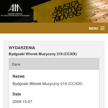
MENU
START
WYDARZENIA
AKTUALNOŚCI
Bydgoski Wtorek Muzyczny 219 (CCXIX)
OSOBY
Dane
INSTYTUCJE
Nazwa
Bydgoski Wtorek Muzyczny 219 (CCXIX)
WYDARZENIA
Data
PUBLIKACJE
2009-10-27
MEDIA