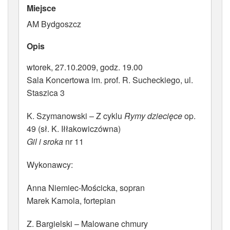
Miejsce
ATRYBUTY
AM Bydgoszcz
Opis
wtorek, 27.10.2009, godz. 19.00
Sala Koncertowa im. prof. R. Sucheckiego, ul.
Staszica 3
K. Szymanowski – Z cyklu
Rymy dziecięce
op.
49 (sł. K. Iłłakowiczówna)
Gil i sroka
nr 11
Wykonawcy:
Anna Niemiec-Mościcka, sopran
Marek Kamola, fortepian
Z. Bargielski – Malowane chmury