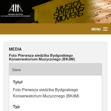
MENU
START
MEDIA
AKTUALNOŚCI
Foto Pierwsza siedziba Bydgoskiego
Konserwatorium Muzycznego (BKdM)
OSOBY
Dane
INSTYTUCJE
Tytuł
WYDARZENIA
Foto Pierwsza siedziba Bydgoskiego
Konserwatorium Muzycznego (BKdM)
PUBLIKACJE
Typ
MEDIA