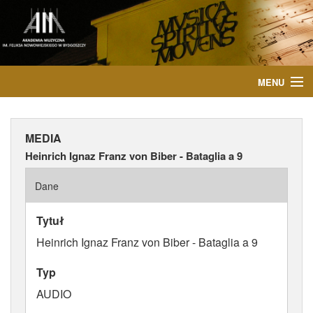
MENU
START
MEDIA
AKTUALNOŚCI
Heinrich Ignaz Franz von Biber - Bataglia a 9
OSOBY
Dane
INSTYTUCJE
Tytuł
Heinrich Ignaz Franz von Biber - Bataglia a 9
WYDARZENIA
Typ
PUBLIKACJE
AUDIO
MEDIA