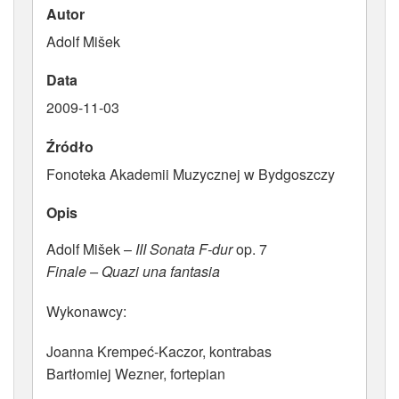
Autor
ATRYBUTY
Adolf Mišek
Data
2009-11-03
Źródło
Fonoteka Akademii Muzycznej w Bydgoszczy
Opis
Adolf Mišek –
III Sonata F-dur
op. 7
Finale – Quazi una fantasia
Wykonawcy:
Joanna Krempeć-Kaczor, kontrabas
Bartłomiej Wezner, fortepian