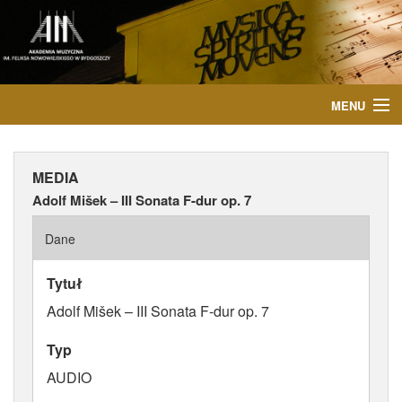
MENU
START
MEDIA
AKTUALNOŚCI
Adolf Mišek – III Sonata F-dur op. 7
OSOBY
Dane
INSTYTUCJE
Tytuł
Adolf Mišek – III Sonata F-dur op. 7
WYDARZENIA
Typ
PUBLIKACJE
AUDIO
MEDIA