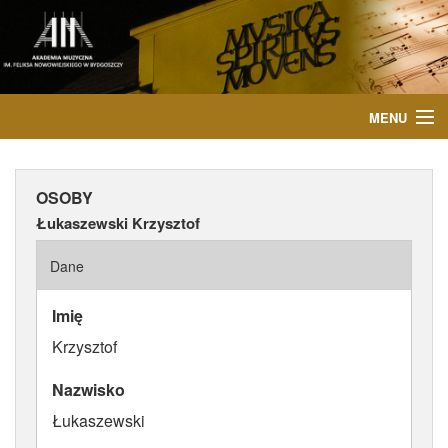
MENU
START
OSOBY
AKTUALNOŚCI
Łukaszewski Krzysztof
OSOBY
Dane
INSTYTUCJE
Imię
Krzysztof
WYDARZENIA
Nazwisko
PUBLIKACJE
Łukaszewski
MEDIA