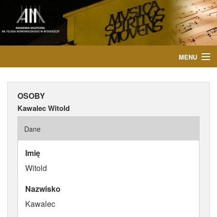
MENU
START
OSOBY
AKTUALNOŚCI
Kawalec Witold
OSOBY
Dane
INSTYTUCJE
Imię
Witold
WYDARZENIA
Nazwisko
PUBLIKACJE
Kawalec
MEDIA