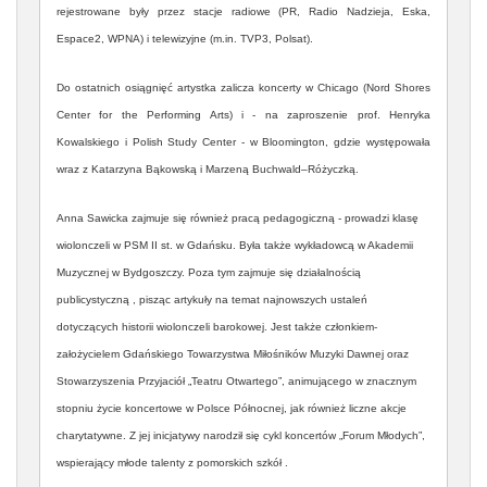
rejestrowane były przez stacje radiowe (PR, Radio Nadzieja, Eska,
Espace2, WPNA) i telewizyjne (m.in. TVP3, Polsat).
Do ostatnich osiągnięć artystka zalicza koncerty w Chicago (Nord Shores
Center for the Performing Arts) i - na zaproszenie prof. Henryka
Kowalskiego i Polish Study Center - w Bloomington, gdzie występowała
wraz z Katarzyna Bąkowską i Marzeną Buchwald–Różyczką.
Anna Sawicka zajmuje się również pracą pedagogiczną - prowadzi klasę
wiolonczeli w PSM II st. w Gdańsku. Była także wykładowcą w Akademii
Muzycznej w Bydgoszczy. Poza tym zajmuje się działalnością
publicystyczną , pisząc artykuły na temat najnowszych ustaleń
dotyczących historii wiolonczeli barokowej. Jest także członkiem-
założycielem Gdańskiego Towarzystwa Miłośników Muzyki Dawnej oraz
Stowarzyszenia Przyjaciół „Teatru Otwartego”, animującego w znacznym
stopniu życie koncertowe w Polsce Północnej, jak również liczne akcje
charytatywne. Z jej inicjatywy narodził się cykl koncertów „Forum Młodych”,
wspierający młode talenty z pomorskich szkół .