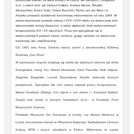
poszerzała również na wielu kursach w Polsce, we Włoszech i Szwajcarii,
m.in. u takich prof. jak Vieland Kuijken, Andrew Manze, Rinaldo
Alessandrini, Enrico Gatti, Chiara Banchini, Richte van der Meer i in.
Artystka prowadzi działalność koncertową nieprzerwanie od roku 1984. W
swoim repertuarze posiada utwory z XVII i XVIII wieku na wiolonczelę solo,
wirtuozowskie sonaty klasyczne, a także większość dzieł wiolonczelowych
kompozytorów XIX i XX wiecznych. Poza tym specjalizuje się w
wiolonczelowych partiach basso continuo, grając zarówno na wiolonczeli
barokowej, jak i współczesnej.
Od 1991 roku Anna Sawicka tworzy razem z akordeonistką Elżbietą
Rosińską „Duo Rosa”.
W repertuarze zespołu znajdują się dzieła tak wybitnych twórców jak Sofia
Gubajdulina, Isang Yun, Hidemi Hosokawa, Astor Piazzolla, Heiki Valpola,
Zbigniew Bargielski, Leonid Baszmakow. Artystki dokonały licznych
prawykonań. Specjalnie dla nich utwory napisali polscy kompozytorzy -
Marian Gordiejuk
(Dialogi
,
Con vigore e con dolore )
i Krzysztof Naklicki.
Zespół brał udział w licznych festiwalach (m.in.: w Festiwalu Form
Muzycznych Sopocie,
Festiwalu Muzyczne Dni Drozdowo w Łomży, czy Musica Moderna w
Łodzi), koncertował również w Filharmonii Bałtyckiej, Nadbałtyckim Centrum
Kultury, WTM i innych ośrodkach w Polsce. Wykonania te często