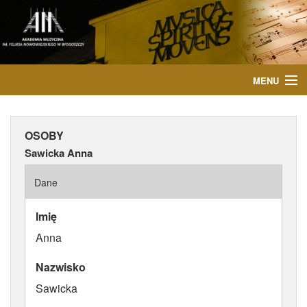
MENU
START
OSOBY
AKTUALNOŚCI
Sawicka Anna
OSOBY
Dane
INSTYTUCJE
Imię
Anna
WYDARZENIA
Nazwisko
PUBLIKACJE
Sawicka
MEDIA