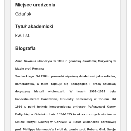
Miejsce urodzenia
ATRYBUTY
Gdańsk
Tytuł akademicki
kw. I st.
Biografia
Anna Sawicka
ukończyła w 1986 r. gdańską Akademię Muzyczną w
klasie prof. Romana
Sucheckiego. Od 1984 r. prowadzi ożywioną działalność jako solistka,
kameralistka, a także zajmuje się pedagogiką i pracą naukową
dotyczącą historii wiolonczeli. W latach 1992–1993 była
koncertmistrzem Państwowej Orkiestry Kameralnej w Toruniu. Od
1996 r. pełni funkcję koncertmistrza orkiestry Państwowej Opery
Bałtyckiej w Gdańsku. Lata 1994-1995 to okres rocznych studiów w
Szkole Muzyki Dawnej w Genewie w klasie wiolonczeli barokowej
prof. Phillippe Mermoude`a i violi da gamba prof. Roberto Gini. Swoje