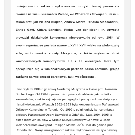
umiejętności z zakresu wykonawstwa muzyki dawnej poszerzała
również na wielu kursach w Polsce, we Włoszech i Szwajcarii, m.in. u
takich prof. jak Vieland Kuijken, Andrew Manze, Rinaldo Alessandrini,
Enrico Gatti, Chiara Banchini, Richte van der Meer i in. Artystka
prowadzi działalność koncertową nieprzerwanie od roku 1984. W
swoim repertuarze posiada utwory z XVII i XVIII wieku na wiolonczelę
solo, wirtuozowskie sonaty klasyczne, a także większość dzieł
wiolonczelowych kompozytorów XIX i XX wiecznych. Poza tym
specjalizuje się w wiolonczelowych partiach basso continuo, grając
zarówno na wiolonczeli barokowej, jak i współczesnej.
ukończyła w 1986 r. gdańską Akademię Muzyczną w klasie prof. Romana
Sucheckiego. Od 1984 r. prowadzi ożywioną działalność jako solistka,
kameralistka, a także zajmuje się pedagogiką i pracą naukową dotyczącą
historii wiolonczeli. W latach 1992–1993 była koncertmistrzem Państwowej
Orkiestry Kameralnej w Toruniu. Od 1996 r. pełni funkcję koncertmistrza
orkiestry Państwowej Opery Bałtyckiej w Gdańsku. Lata 1994-1995 to
okres rocznych studiów w Szkole Muzyki Dawnej w Genewie w klasie
wiolonczeli barokowej prof. Phillippe Mermoude`a i violi da gamba prof.
Roberto Gini. Swoje umiejętności z zakresu wykonawstwa muzyki dawnej