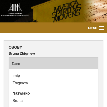
MENU
START
OSOBY
AKTUALNOŚCI
Bruna Zbigniew
OSOBY
Dane
INSTYTUCJE
Imię
Zbigniew
WYDARZENIA
Nazwisko
PUBLIKACJE
Bruna
MEDIA