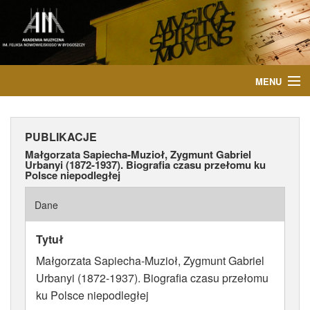
MENU
START
PUBLIKACJE
AKTUALNOŚCI
Małgorzata Sapiecha-Muzioł, Zygmunt Gabriel
Urbanyi (1872-1937). Biografia czasu przełomu ku
Polsce niepodległej
OSOBY
Dane
INSTYTUCJE
Tytuł
WYDARZENIA
Małgorzata Sapiecha-Muzioł, Zygmunt Gabriel
PUBLIKACJE
Urbanyi (1872-1937). Biografia czasu przełomu
ku Polsce niepodległej
MEDIA