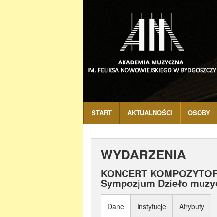
START
AKTUALNOŚCI
OSOBY
WYDARZENIA
KONCERT KOMPOZYTORSK
Sympozjum Dzieło muzycz
Dane
Instytucje
Atrybuty