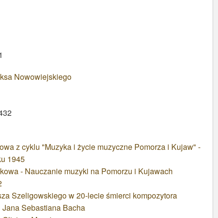
1
iksa Nowowiejskiego
 432
owa z cyklu "Muzyka i życie muzyczne Pomorza i Kujaw" -
ku 1945
ukowa - Nauczanie muzyki na Pomorzu i Kujawach
2
za Szeligowskiego w 20-lecie śmierci kompozytora
i Jana Sebastiana Bacha