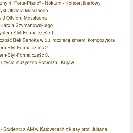
zny 4 "Forte-Piano" - Nokturn - Koncert finałowy
yki Oliviera Messiaena
ki Oliviera Messiaena
a Karola Szymanowskiego
ystem-Styl-Forma część 1.
ość Beli Bartóka w 50. rocznicę śmierci kompozytora
em-Styl-Forma część 2.
em-Styl-Forma część 3.
 i życie muzyczne Pomorza i Kujaw
denci z AM w Katowicach z klasy prof. Juliana