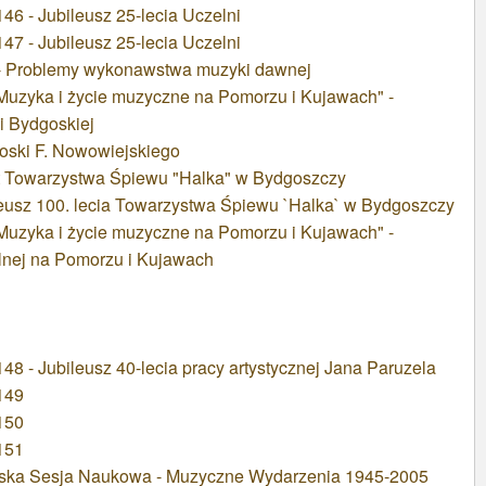
6 - Jubileusz 25-lecia Uczelni
7 - Jubileusz 25-lecia Uczelni
- Problemy wykonawstwa muzyki dawnej
"Muzyka i życie muzyczne na Pomorzu i Kujawach" -
i Bydgoskiej
oski F. Nowowiejskiego
lat Towarzystwa Śpiewu "Halka" w Bydgoszczy
leusz 100. lecia Towarzystwa Śpiewu `Halka` w Bydgoszczy
"Muzyka i życie muzyczne na Pomorzu i Kujawach" -
alnej na Pomorzu i Kujawach
8 - Jubileusz 40-lecia pracy artystycznej Jana Paruzela
149
150
151
lska Sesja Naukowa - Muzyczne Wydarzenia 1945-2005