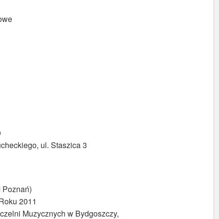
cowe
0
checkiego, ul. Staszica 3
M Poznań)
e Roku 2011
Uczelni Muzycznych w Bydgoszczy,