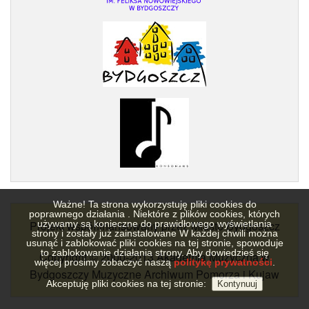
Ważne! Ta strona wykorzystuję pliki cookies do
poprawnego działania . Niektóre z plików cookies, których
używamy są konieczne do prawidłowego wyświetlania
Projekt współfinansowany przez Miasto Bydgoszcz
strony i zostały już zainstalowane W każdej chwili można
usunąć i zablokować pliki cookies na tej stronie, spowoduje
to zablokowanie działania strony. Aby dowiedzieś się
Copyright © 2000-2013 Akademia Muzyczna w
więcej prosimy zobaczyć naszą
politykę prywatności
.
Bydgoszczy Muzyczne Archiwum Pomorza i Kujaw
Akceptuję pliki cookies na tej stronie: