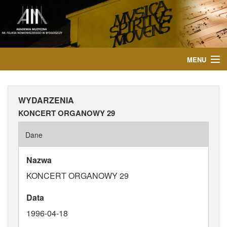
MENU
START
WYDARZENIA
AKTUALNOŚCI
KONCERT ORGANOWY 29
OSOBY
Dane
INSTYTUCJE
Nazwa
KONCERT ORGANOWY 29
WYDARZENIA
Data
PUBLIKACJE
1996-04-18
MEDIA