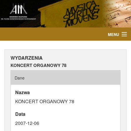
MENU
START
WYDARZENIA
AKTUALNOŚCI
KONCERT ORGANOWY 78
OSOBY
Dane
INSTYTUCJE
Nazwa
KONCERT ORGANOWY 78
WYDARZENIA
Data
PUBLIKACJE
2007-12-06
MEDIA