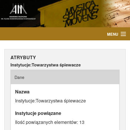
MENU
START
ATRYBUTY
AKTUALNOŚCI
Instytucje:Towarzystwa śpiewacze
OSOBY
Dane
INSTYTUCJE
Nazwa
Instytucje:Towarzystwa śpiewacze
WYDARZENIA
Instytucje powiązane
PUBLIKACJE
Ilość powiązanych elementów: 13
MEDIA