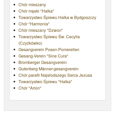
Chór mieszany
ATRYBUTY
Chór męski "Halka"
Towarzystwo Śpiewu Halka w Bydgoszczy
Chór "Harmonia"
Chór mieszany "Dzwon"
Towarzystwo Śpiewu Św. Cecylia
(Czyżkówko)
Gesangverein Posen-Pomerellen
Gesang-Verein "Sine Cura"
Bromberger Gesangverein
Gutenberg Männer-gesangverein
Chór parafii Najsłodszego Serca Jezusa
Towarzystwo Śpiewu "Halka"
Chór "Arion"