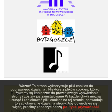
Ważne! Ta strona wykorzystuję pliki cookies do
poprawnego działania . Niektóre z plików cookies, których
używamy są konieczne do prawidłowego wyświetlania
Projekt współfinansowany przez Miasto Bydgoszcz
strony i zostały już zainstalowane W każdej chwili można
usunąć i zablokować pliki cookies na tej stronie, spowoduje
to zablokowanie działania strony. Aby dowiedzieś się
Copyright © 2000-2013 Akademia Muzyczna w
więcej prosimy zobaczyć naszą
politykę prywatności
.
Bydgoszczy Muzyczne Archiwum Pomorza i Kujaw