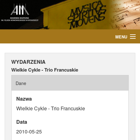
MENU
START
WYDARZENIA
AKTUALNOŚCI
Wielkie Cykle - Trio Francuskie
OSOBY
Dane
INSTYTUCJE
Nazwa
Wielkie Cykle - Trio Francuskie
WYDARZENIA
Data
PUBLIKACJE
2010-05-25
MEDIA