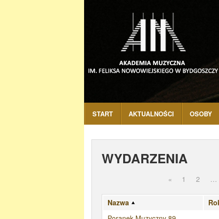
START
AKTUALNOŚCI
OSOBY
WYDARZENIA
«
1
2
…
Nazwa
Ro
Poranek Muzyczny 89 -