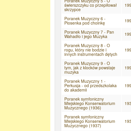
Poranek Muzyczny 5 - O
świerszczyku co przepiłował
19
skrzypce
Poranek Muzyczny 6 -
19
Piosenka pod choinkę
Poranek Muzyczny 7 - Pan
19
Wahadło i jego Muzyka
Poranek Muzyczny 8 - O
rogu, który nie bodzie i
19
innych instrumentach dętych
Poranek Muzyczny 9 - O
tym, jak z klocków powstaje
19
muzyka
Poranek Muzyczny 1 -
Perkusja - od przedszkolaka
19
do akademii
Poranek symfoniczny
Miejskiego Konserwatorium
19
Muzycznego (1936)
Poranek symfoniczny
Miejskiego Konserwatorium
19
Muzycznego (1937)