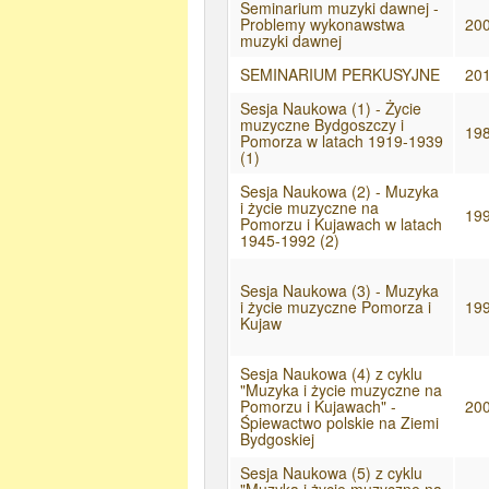
Seminarium muzyki dawnej -
Problemy wykonawstwa
20
muzyki dawnej
SEMINARIUM PERKUSYJNE
20
Sesja Naukowa (1) - Życie
muzyczne Bydgoszczy i
19
Pomorza w latach 1919-1939
(1)
Sesja Naukowa (2) - Muzyka
i życie muzyczne na
19
Pomorzu i Kujawach w latach
1945-1992 (2)
Sesja Naukowa (3) - Muzyka
i życie muzyczne Pomorza i
19
Kujaw
Sesja Naukowa (4) z cyklu
"Muzyka i życie muzyczne na
Pomorzu i Kujawach" -
20
Śpiewactwo polskie na Ziemi
Bydgoskiej
Sesja Naukowa (5) z cyklu