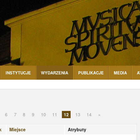
INSTYTUCJE
WYDARZENIA
PUBLIKACJE
MEDIA
A
6
7
8
9
10
11
12
13
14
»
k
Miejsce
Atrybuty