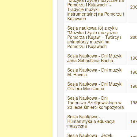
"Muzyka i życie muzyczne na
Pomorzu i Kujawach" -
20
Tradycje muzyki
instrumentalnej na Pomorzu i
Kujawach
Sesja naukowa (6) z cyklu
"Muzyka i życie muzyczne
Pomorza i Kujaw" - Twórcy i
20
animatorzy muzyki na
Pomorzu i Kujawach
Sesja Naukowa - Dni Muzyki
19
Jana Sebastiana Bacha
Sesja Naukowa - Dni muzyki
19
M. Ravela
Sesja Naukowa - Dni Muzyki
19
Oliviera Messiaena
Sesja Naukowa - Dni
Tadeusza Szeligowskiego w
19
20-lecie śmierci kompozytora
Sesja Naukowa -
Humanistyka a edukacja
19
muzyczna
Sesja Naukowa - Język-