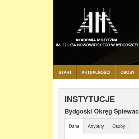
START
AKTUALNOŚCI
OSOBY
INSTYTUCJE
Bydgoski Okręg Śpiewac
Dane
Atrybuty
Osoby