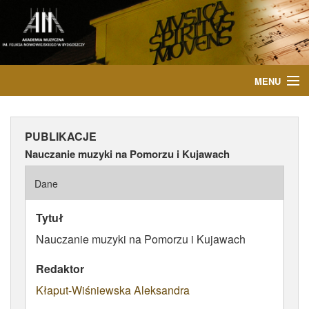
MENU
START
PUBLIKACJE
AKTUALNOŚCI
Nauczanie muzyki na Pomorzu i Kujawach
OSOBY
Dane
INSTYTUCJE
Tytuł
Nauczanie muzyki na Pomorzu i Kujawach
WYDARZENIA
Redaktor
PUBLIKACJE
Kłaput-Wiśniewska Aleksandra
MEDIA