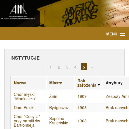
MENU
START
INSTYTUCJE
AKTUALNOŚCI
«
1
2
3
4
5
»
OSOBY
Rok
Nazwa
Miasto
Atrybuty
założenia
INSTYTUCJE
Chór męski
Żnin
1909
Zespoły:Ama
"Moniuszko"
WYDARZENIA
Dom Polski
Bydgoszcz
1908
Brak danych
PUBLIKACJE
Chór "Cecylia"
Sępólno
przy parafii św.
1908
Brak danych
Krajeńskie
Bartłomieja
MEDIA