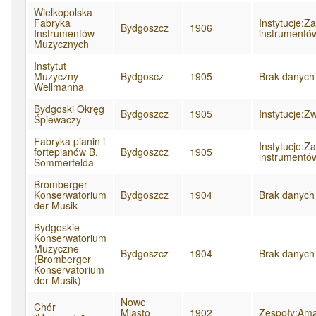
Wielkopolska
Fabryka
Instytucje:Z
ATRYBUTY
Bydgoszcz
1906
Instrumentów
instrumentó
Muzycznych
Instytut
Muzyczny
Bydgoscz
1905
Brak danych
Wellmanna
Bydgoski Okręg
Bydgoszcz
1905
Instytucje:Z
Śpiewaczy
Fabryka pianin i
Instytucje:Z
fortepianów B.
Bydgoszcz
1905
instrumentó
Sommerfelda
Bromberger
Konserwatorium
Bydgoszcz
1904
Brak danych
der Musik
Bydgoskie
Konserwatorium
Muzyczne
Bydgoszcz
1904
Brak danych
(Bromberger
Konservatorium
der Musik)
Nowe
Chór
Miasto
1902
Zespoły:Ama