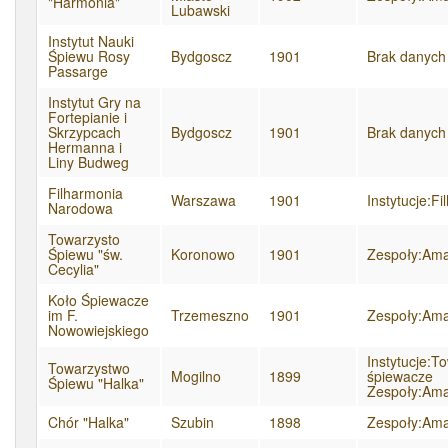
"Harmonia"
Lubawski
Instytut Nauki
Śpiewu Rosy
Bydgoscz
1901
Brak danych
Passarge
Instytut Gry na
Fortepianie i
Skrzypcach
Bydgoscz
1901
Brak danych
Hermanna i
Liny Budweg
Filharmonia
Warszawa
1901
Instytucje:F
Narodowa
Towarzysto
Śpiewu "św.
Koronowo
1901
Zespoły:Ama
Cecylia"
Koło Śpiewacze
im F.
Trzemeszno
1901
Zespoły:Ama
Nowowiejskiego
Instytucje:T
Towarzystwo
Mogilno
1899
śpiewacze
Śpiewu "Halka"
Zespoły:Ama
Chór "Halka"
Szubin
1898
Zespoły:Ama