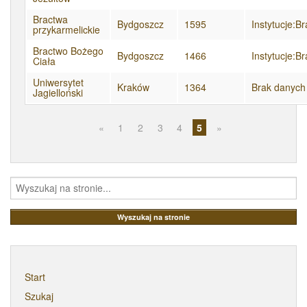
Bractwa
Bydgoszcz
1595
Instytucje:B
przykarmelickie
Bractwo Bożego
Bydgoszcz
1466
Instytucje:B
Ciała
Uniwersytet
Kraków
1364
Brak danych
Jagielloński
«
1
2
3
4
5
»
Start
Szukaj