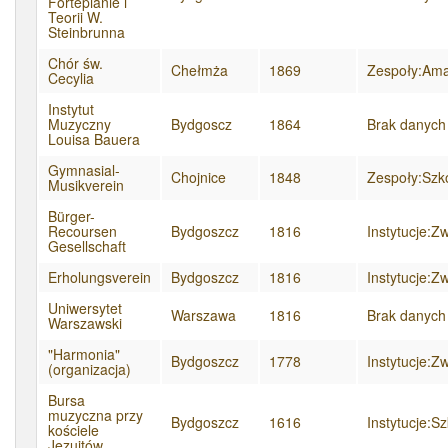
Fortepianie i
Teorii W.
Steinbrunna
Chór św.
Chełmża
1869
Zespoły:Ama
Cecylia
Instytut
Muzyczny
Bydgoscz
1864
Brak danych
Louisa Bauera
Gymnasial-
Chojnice
1848
Zespoły:Szk
Musikverein
Bürger-
Recoursen
Bydgoszcz
1816
Instytucje:Z
Gesellschaft
Erholungsverein
Bydgoszcz
1816
Instytucje:Z
Uniwersytet
Warszawa
1816
Brak danych
Warszawski
"Harmonia"
Bydgoszcz
1778
Instytucje:Z
(organizacja)
Bursa
muzyczna przy
Bydgoszcz
1616
Instytucje:S
kościele
Jezuitów