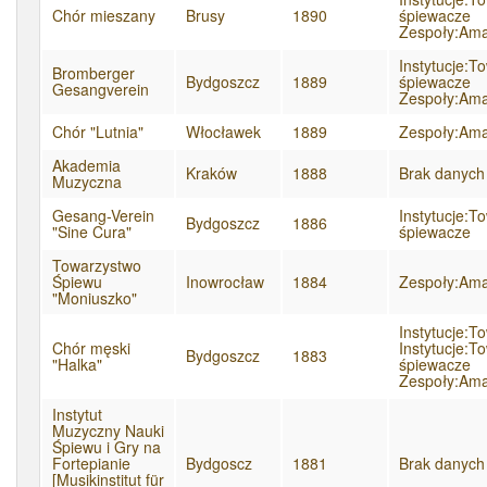
Chór mieszany
Brusy
1890
śpiewacze
Zespoły:Ama
Instytucje:T
Bromberger
Bydgoszcz
1889
śpiewacze
Gesangverein
Zespoły:Ama
Chór "Lutnia"
Włocławek
1889
Zespoły:Ama
Akademia
Kraków
1888
Brak danych
Muzyczna
Gesang-Verein
Instytucje:T
Bydgoszcz
1886
"Sine Cura"
śpiewacze
Towarzystwo
Śpiewu
Inowrocław
1884
Zespoły:Ama
"Moniuszko"
Instytucje:T
Chór męski
Instytucje:T
Bydgoszcz
1883
"Halka"
śpiewacze
Zespoły:Ama
Instytut
Muzyczny Nauki
Śpiewu i Gry na
Fortepianie
Bydgoscz
1881
Brak danych
[Musikinstitut für