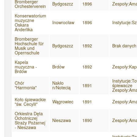
Bromberger
Bydgoszcz
1896
Zespoły:Amat
Orchesterverein
Konserwatorium
muzyczne
Inowrocław
1896
Instytucje:S
Oskara
Anderlika
Bromberger
Hochschule für
Bydgoszcz
1892
Brak danych
Musik und
Opernschule
Kapela
muzyczna -
Brdów
1892
Zespoły:Kape
Brdów
Instytucje:T
Chór
Nakło
1891
śpiewacze
"Harmonia"
n/Notecią
Zespoły:Ama
Koło śpiewackie
Wągrowiec
1891
Zespoły:Ama
"św. Cecylii"
Orkiestra Dęta
Ochotniczej
Nieszawa
1890
Zespoły:Amat
Straży Pożarnej
- Nieszawa
Instytucje:T