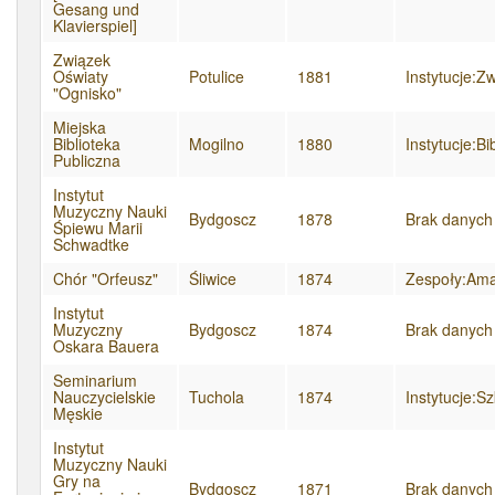
Gesang und
Klavierspiel]
Związek
Oświaty
Potulice
1881
Instytucje:Z
"Ognisko"
Miejska
Biblioteka
Mogilno
1880
Instytucje:Bib
Publiczna
Instytut
Muzyczny Nauki
Bydgoscz
1878
Brak danych
Śpiewu Marii
Schwadtke
Chór "Orfeusz"
Śliwice
1874
Zespoły:Ama
Instytut
Muzyczny
Bydgoscz
1874
Brak danych
Oskara Bauera
Seminarium
Nauczycielskie
Tuchola
1874
Instytucje:S
Męskie
Instytut
Muzyczny Nauki
Gry na
Bydgoscz
1871
Brak danych